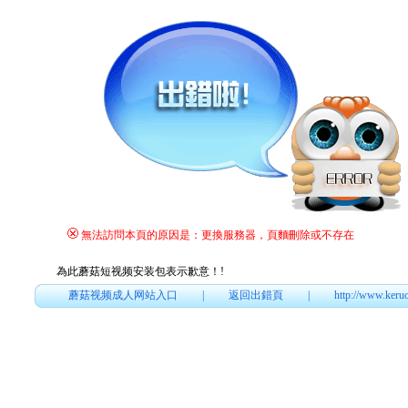
無法訪問本頁的原因是：更換服務器，頁麵刪除或不存在
為此蘑菇短视频安装包表示歉意！
!
蘑菇视频成人网站入口
|
返回出錯頁
|
http://www.keru