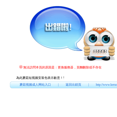
無法訪問本頁的原因是：更換服務器，頁麵刪除或不存在
為此蘑菇短视频安装包表示歉意！
!
蘑菇视频成人网站入口
|
返回出錯頁
|
http://www.keru