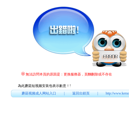
無法訪問本頁的原因是：更換服務器，頁麵刪除或不存在
為此蘑菇短视频安装包表示歉意！
!
蘑菇视频成人网站入口
|
返回出錯頁
|
http://www.keru